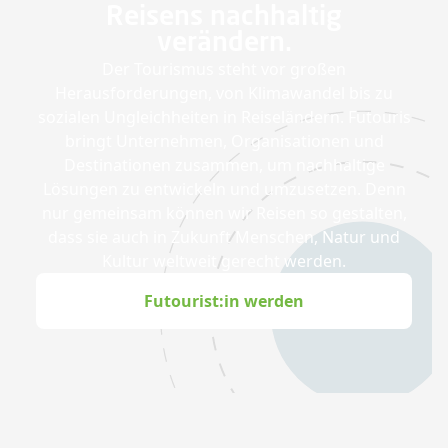
Reisens nachhaltig
verändern.
Der Tourismus steht vor großen
Herausforderungen, von Klimawandel bis zu
sozialen Ungleichheiten in Reiseländern. Futouris
bringt Unternehmen, Organisationen und
Destinationen zusammen, um nachhaltige
Lösungen zu entwickeln und umzusetzen. Denn
nur gemeinsam können wir Reisen so gestalten,
dass sie auch in Zukunft Menschen, Natur und
Kultur weltweit gerecht werden.
Futourist:in werden