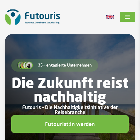
Zur Startseite
Switch to Engl
Menü ö
35+ engagierte Unternehmen
Die Zukunft reist
nachhaltig
Futouris – Die Nachhaltigkeitsinitiative der
Reisebranche
Futourist:in werden