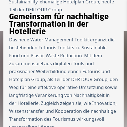
Sustainability, ehemalige Hotelplan Group, heute
Teil der DERTOUR Group.
Zur Startseite
Switch to Engl
Gemeinsam für nachhaltige
Menü ö
Transformation in der
Hotellerie
Das neue Water Management Toolkit ergänzt die
bestehenden Futouris Toolkits zu Sustainable
Food und Plastic Waste Reduction. Mit dem
Zusammenspiel aus digitalen Tools und
praxisnaher Weiterbildung ebnen Futouris und
Hotelplan Group, als Teil der DERTOUR Group, den
Weg für eine effektive operative Umsetzung sowie
langfristige Verankerung von Nachhaltigkeit in
der Hotellerie. Zugleich zeigen sie, wie Innovation,
Wissenstransfer und Kooperation die nachhaltige
Transformation des Tourismus wirkungsvoll
vorantreiben können.