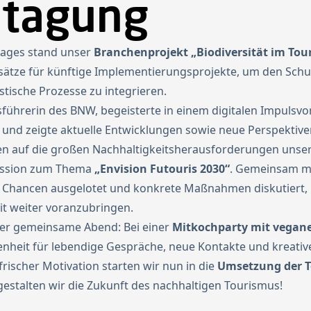
etagung
tages stand unser
Branchenprojekt „Biodiversität im Tou
sätze für künftige Implementierungsprojekte, um den Schu
istische Prozesse zu integrieren.
tsführerin des BNW, begeisterte in einem digitalen Impulsv
und zeigte aktuelle Entwicklungen sowie neue Perspektive
auf die großen Nachhaltigkeitsherausforderungen unsere
ession zum Thema
„Envision Futouris 2030“
. Gemeinsam m
, Chancen ausgelotet und konkrete Maßnahmen diskutiert, 
t weiter voranzubringen.
 der gemeinsame Abend: Bei einer
Mitkochparty mit vegane
heit für lebendige Gespräche, neue Kontakte und kreative
frischer Motivation starten wir nun in die
Umsetzung der T
stalten wir die Zukunft des nachhaltigen Tourismus!