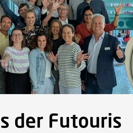
rtseite
Projekte
Über Futouris
Aktuelles
Newsletter
s der Futouris