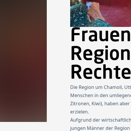
Frauen
Regio
Recht
Die Region um Chamoli, Utt
Menschen in den umliegende
Zitronen, Kiwi), haben abe
erzielen.
Aufgrund der wirtschaftlic
jungen Männer der Region i