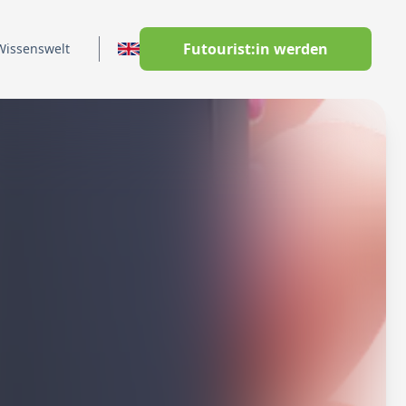
Switch to English
Futourist:in werden
Wissenswelt