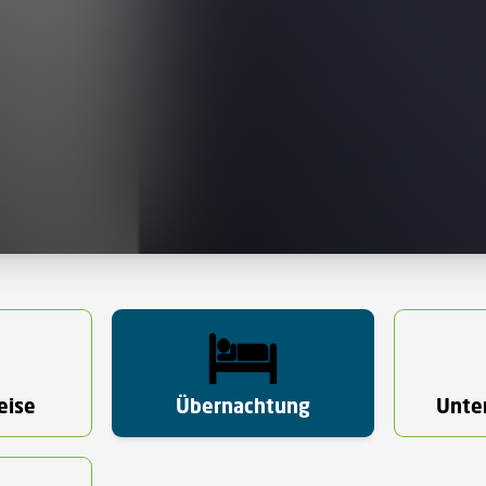
eise
Übernachtung
Unte