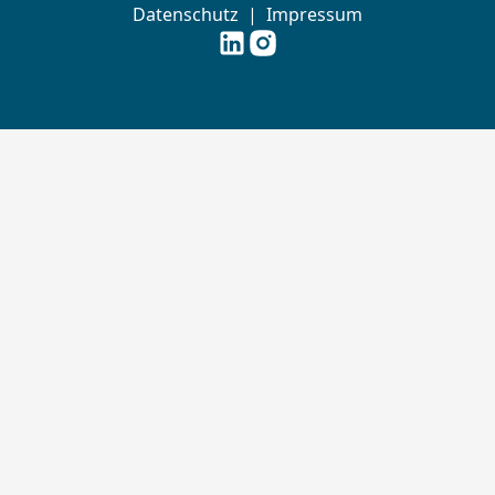
Datenschutz
|
Impressum
Futouris e.V. auf
Futouris e.V. auf