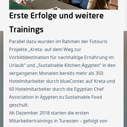
Zur Startseite
Switch to Engl
Erste Erfolge und weitere
Menü ö
Trainings
Parallel dazu wurden im Rahmen der Futouris
Projekte
„Kreta- auf dem Weg zur
Vorbilddestination für nachhaltige Ernährung im
Urlaub“
und
„Sustainable Kitchen Ägypten“
in den
vergangenen Monaten bereits mehr als 350
Hotelmitarbeiter durch blueContec auf Kreta und
60 Hotelmitarbeiter durch die Egyptian Chef
Association in Ägypten zu Sustainable Food
geschult.
Ab Dezember 2018 starten die ersten
Mitarbeitertrainings in Tunesien – gefolgt von