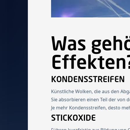
Was gehö
Effekten
KONDENSSTREIFEN
Künstliche Wolken, die aus den Ab
Sie absorbieren einen Teil der von
Je mehr Kondensstreifen, desto meh
STICKOXIDE