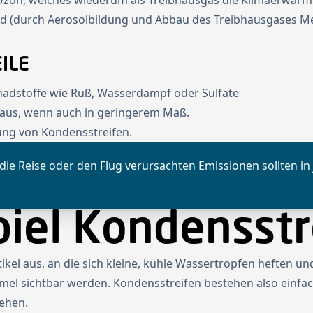
 Ozon, welches wiederum als Treibhausgas die Klimaerwärm
nd (durch Aerosolbildung und Abbau des Treibhausgases Me
ILE
hadstoffe wie Ruß, Wasserdampf oder Sulfate
a aus, wenn auch in geringerem Maß.
dung von Kondensstreifen.
ie Reise oder den Flug verursachten Emissionen sollten in 
piel Kondensstr
el aus, an die sich kleine, kühle Wassertropfen heften und 
el sichtbar werden. Kondensstreifen bestehen also einfach
sehen.