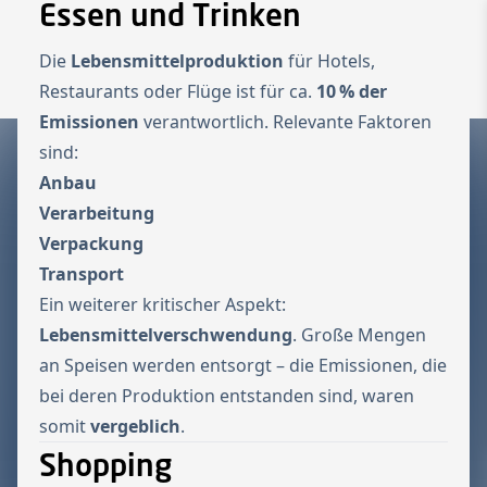
Essen und Trinken
Zur Startseite
Switch to Engl
Die
Lebensmittelproduktion
für Hotels,
Menü ö
Restaurants oder Flüge ist für ca.
10 % der
Emissionen
verantwortlich. Relevante Faktoren
sind:
Anbau
Verarbeitung
Verpackung
Transport
Ein weiterer kritischer Aspekt:
Lebensmittelverschwendung
. Große Mengen
an Speisen werden entsorgt – die Emissionen, die
bei deren Produktion entstanden sind, waren
somit
vergeblich
.
Shopping