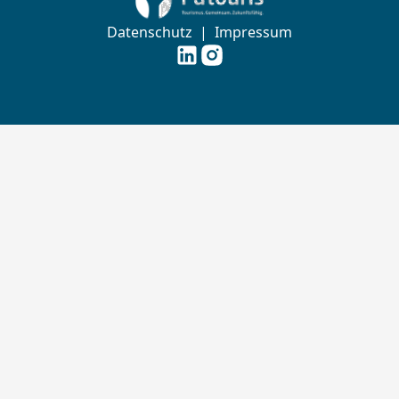
Datenschutz
|
Impressum
Futouris e.V. auf
Futouris e.V. auf