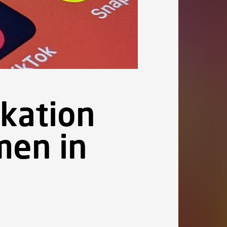
ikation
men in