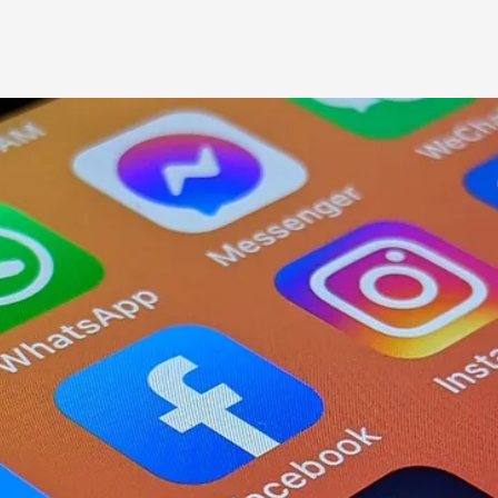
rtseite
Projekte
Über Futouris
Aktuelles
Newsletter