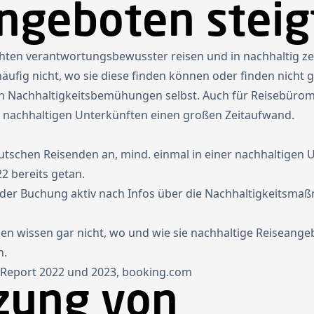
ngeboten steig
rtseite
Projekte
Über Futouris
Aktuelles
Newsletter
en verantwortungsbewusster reisen und in nachhaltig zer
äufig nicht, wo sie diese finden können oder finden nicht
n Nachhaltigkeitsbemühungen selbst. Auch für Reisebüromi
h nachhaltigen Unterkünften einen großen Zeitaufwand.
tschen Reisenden an, mind. einmal in einer nachhaltigen 
2 bereits getan.
 der Buchung aktiv nach Infos über die Nachhaltigkeitsma
n wissen gar nicht, wo und wie sie nachhaltige Reiseange
n.
l Report 2022 und 2023, booking.com
zung von