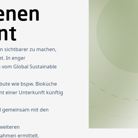
enen
nt
en sichtbarer zu machen,
t. In enger
 vom Global Sustainable
ibute wie bspw. Bioküche
t einer Unterkunft künftig
rd gemeinsam mit den
weiteren
ahmen ermittelt.