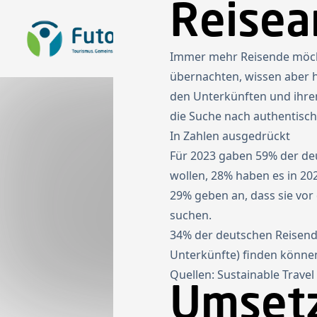
Reisea
Zur Startseite
Sta
Immer mehr Reisende möcht
übernachten, wissen aber h
den Unterkünften und ihre
die Suche nach authentisc
In Zahlen ausgedrückt
Für 2023 gaben 59% der deu
wollen, 28% haben es in 202
29% geben an, dass sie vor
suchen.
34% der deutschen Reisende
Unterkünfte) finden könne
Quellen: Sustainable Trave
Umset