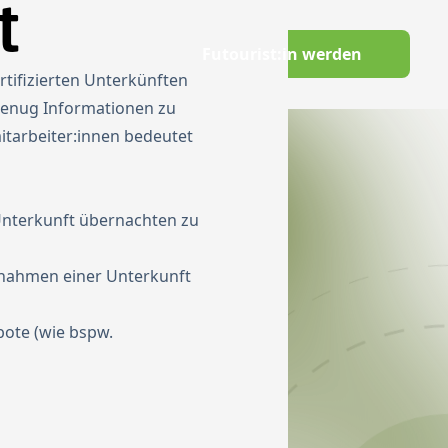
t
Switch to English
Futourist:in werden
Wissenswelt
tifizierten Unterkünften
 genug Informationen zu
tarbeiter:innen bedeutet
Unterkunft übernachten zu
ßnahmen einer Unterkunft
bote (wie bspw.