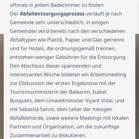
oftmals in jedem Badezimmer zu finden
Zur Startseite
Der
Abfallentsorgungsprozess
verläuft je nach
Switch to Engl
Gemeinde sehr unterschiedlich, in einigen
Menü ö
Gemeinden wird bereits nach den verschiedenen
Abfalltypen wie Plastik, Papier und Glas getrennt
und für Hotels, die ordnungsgemäß trennen,
entstehen weniger Gebühren für die Entsorgung.
Den Abschluss dieser spannenden und
interessanten Woche bildeten ein Arbeitsmeeting
zur Diskussion der ersten Ergebnisse mit der
Tourismusministerin der Balearen, Isabel
Busquets, dem Umweltminister Viçent Vidal, und
mit Sebastià Sansó, dem Leiter der hiesigen
Abfallbehörde, sowie weitere Meetings mit lokalen
Partnern und Organisation, um die zukünftige
Zusammenarbeit zu diskutieren.