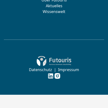
Über Futouris
Aktuelles
Wissenswelt
Zur Startseite von Futouris e.V.
Datenschutz
|
Impressum
Futouris e.V. auf
Futouris e.V. auf