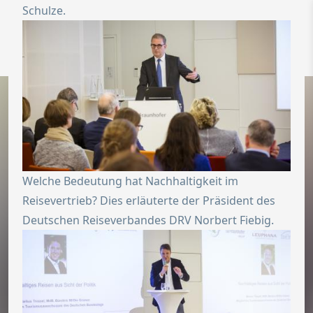
Schulze.
Zur Startseite
Switch to Engl
Menü ö
Welche Bedeutung hat Nachhaltigkeit im
Reisevertrieb? Dies erläuterte der Präsident des
Deutschen Reiseverbandes DRV Norbert Fiebig.