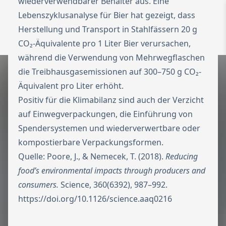
wiederverwendbarer Behälter aus. Eine
Lebenszyklusanalyse für Bier hat gezeigt, dass
To the homepage
Wechseln zu 
Herstellung und Transport in Stahlfässern 20 g
Open 
CO₂-Äquivalente pro 1 Liter Bier verursachen,
während die Verwendung von Mehrwegflaschen
die Treibhausgasemissionen auf 300–750 g CO₂-
Äquivalent pro Liter erhöht.
Positiv für die Klimabilanz sind auch der Verzicht
auf Einwegverpackungen, die Einführung von
Spendersystemen und wiederverwertbare oder
kompostierbare Verpackungsformen.
Quelle: Poore, J., & Nemecek, T. (2018).
Reducing
food’s environmental impacts through producers and
consumers.
Science, 360(6392), 987–992.
https://doi.org/10.1126/science.aaq0216