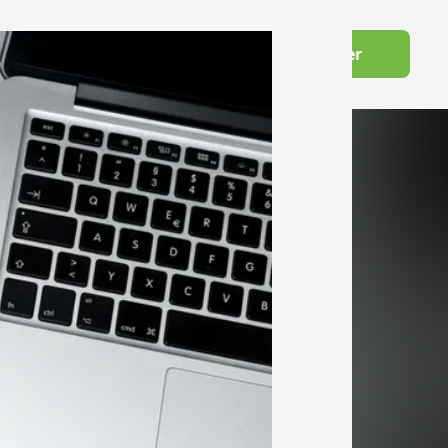
Wechseln zu Deutsch
Become a member
owledge Hub