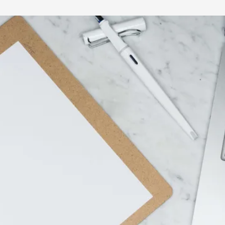
Home
Projects
About us
News
Newsletter
Kn