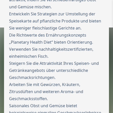
und Gemüse mischen.
To the homepage
Wechseln zu 
Entwickeln Sie Strategien zur Umstellung der
Open 
Speisekarte auf pflanzliche Produkte und bieten
Sie weniger fleischlastige Gerichte an.
Die Richtwerte des Ernährungskonzepts
„Planetary Health Diet“ bieten Orientierung.
Verwenden Sie nachhaltigkeitszertifizierten,
einheimischen Fisch.
Steigern Sie die Attraktivität Ihres Speisen- und
Getränkeangebots über unterschiedliche
Geschmacksrichtungen.
Arbeiten Sie mit Gewürzen, Kräutern,
Zitrusdüften und weiteren Aroma- und
Geschmacksstoffen.
Saisonales Obst und Gemüse bietet
beispielsweise einmalige Geschmackserlebnisse.