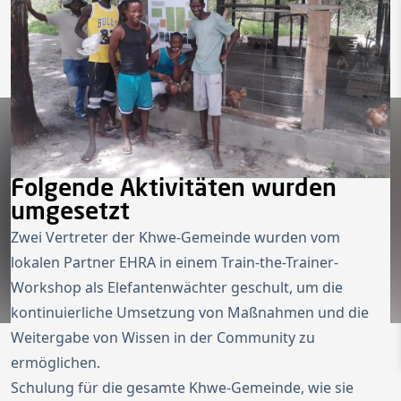
Zur Startseite
Switch to Engl
Menü ö
Folgende Aktivitäten wurden
umgesetzt
Zwei Vertreter der Khwe-Gemeinde wurden vom
lokalen Partner EHRA in einem Train-the-Trainer-
Workshop als Elefantenwächter geschult, um die
kontinuierliche Umsetzung von Maßnahmen und die
Weitergabe von Wissen in der Community zu
ermöglichen.
Schulung für die gesamte Khwe-Gemeinde, wie sie