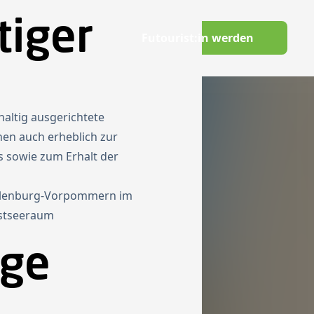
tiger
Switch to English
Futourist:in werden
Wissenswelt
haltig ausgerichtete
nen auch erheblich zur
s sowie zum Erhalt der
ecklenburg-Vorpommern im
Ostseeraum
ige