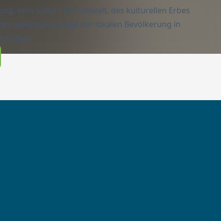
lung, dem Schutz der Umwelt, des kulturellen Erbes
der Lebensgrundlage der lokalen Bevölkerung in
eitragen.