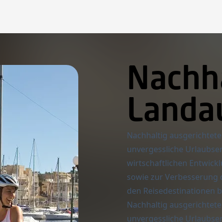
Nachh
Landa
Nachhaltig ausgerichtet
unvergessliche Urlaubser
wirtschaftlichen Entwick
sowie zur Verbesserung 
den Reisedestinationen b
Nachhaltig ausgerichtet
unvergessliche Urlaubser