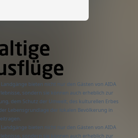
altige
usflüge
e Landgänge bieten nicht nur den Gästen von AIDA
lebnisse, sondern sie können auch erheblich zur
lung, dem Schutz der Umwelt, des kulturellen Erbes
der Lebensgrundlage der lokalen Bevölkerung in
eitragen.
e Landgänge bieten nicht nur den Gästen von AIDA
lebnisse, sondern sie können auch erheblich zur