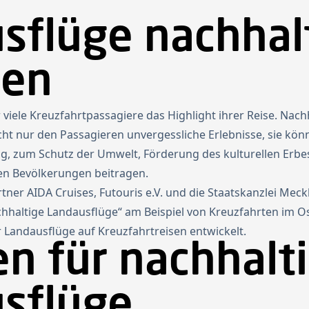
sflüge nachhal
rtseite
Projekte
Über Futouris
Aktuelles
Newsletter
ten
 viele Kreuzfahrtpassagiere das Highlight ihrer Reise. Nach
t nur den Passagieren unvergessliche Erlebnisse, sie kön
ng, zum Schutz der Umwelt, Förderung des kulturellen Erbe
en Bevölkerungen beitragen.
tner AIDA Cruises, Futouris e.V. und die Staatskanzlei M
hhaltige Landausflüge“ am Beispiel von Kreuzfahrten im 
r Landausflüge auf Kreuzfahrtreisen entwickelt.
en für nachhalt
sflüge