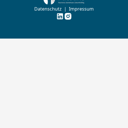
Datenschutz
|
Impressum
Futouris e.V. auf
Futouris e.V. auf