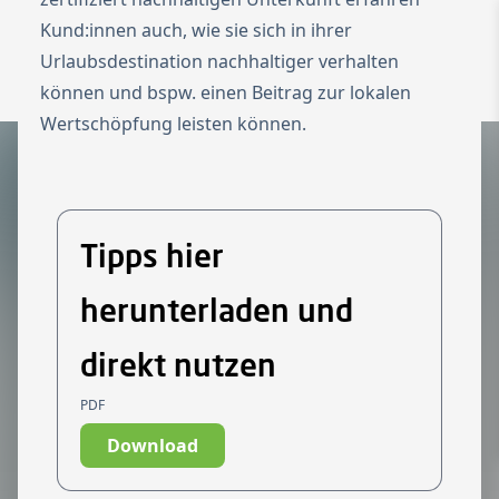
Kund:innen auch, wie sie sich in ihrer
Zur Startseite
Switch to Engl
Urlaubsdestination nachhaltiger verhalten
Menü ö
können und bspw. einen Beitrag zur lokalen
Wertschöpfung leisten können.
Tipps hier
herunterladen und
direkt nutzen
PDF
Download