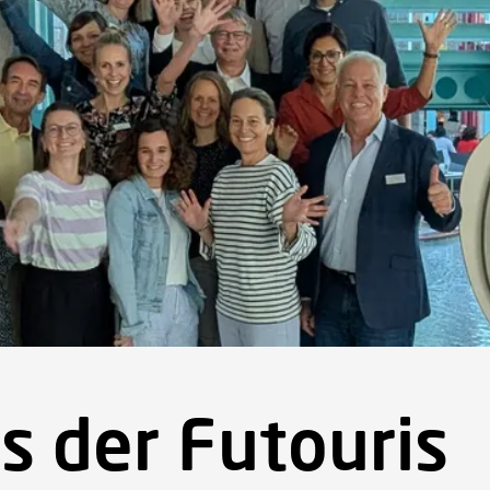
rtseite
Projekte
Über Futouris
Aktuelles
Newsletter
s der Futouris