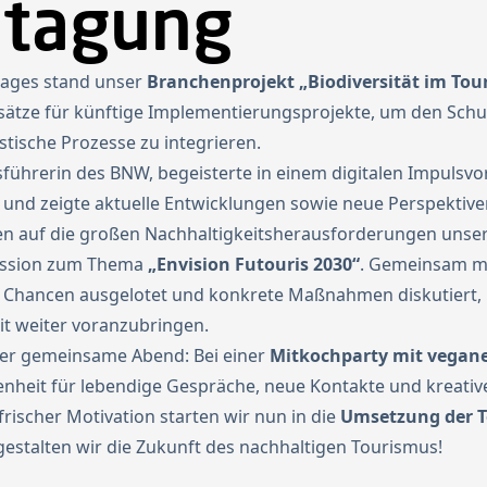
etagung
tages stand unser
Branchenprojekt „Biodiversität im Tou
sätze für künftige Implementierungsprojekte, um den Schu
istische Prozesse zu integrieren.
tsführerin des BNW, begeisterte in einem digitalen Impulsv
und zeigte aktuelle Entwicklungen sowie neue Perspektive
auf die großen Nachhaltigkeitsherausforderungen unsere
ession zum Thema
„Envision Futouris 2030“
. Gemeinsam m
, Chancen ausgelotet und konkrete Maßnahmen diskutiert, 
t weiter voranzubringen.
 der gemeinsame Abend: Bei einer
Mitkochparty mit vegane
heit für lebendige Gespräche, neue Kontakte und kreative
frischer Motivation starten wir nun in die
Umsetzung der T
stalten wir die Zukunft des nachhaltigen Tourismus!