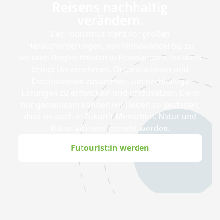
Reisens nachhaltig
verändern.
Der Tourismus steht vor großen
Herausforderungen, von Klimawandel bis zu
sozialen Ungleichheiten in Reiseländern. Futouris
bringt Unternehmen, Organisationen und
Destinationen zusammen, um nachhaltige
Lösungen zu entwickeln und umzusetzen. Denn
nur gemeinsam können wir Reisen so gestalten,
dass sie auch in Zukunft Menschen, Natur und
Kultur weltweit gerecht werden.
Futourist:in werden