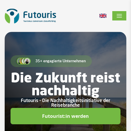
Zur Startseite
Switch to Engl
Menü ö
35+ engagierte Unternehmen
Die Zukunft reist
nachhaltig
Futouris – Die Nachhaltigkeitsinitiative der
Reisebranche
Futourist:in werden